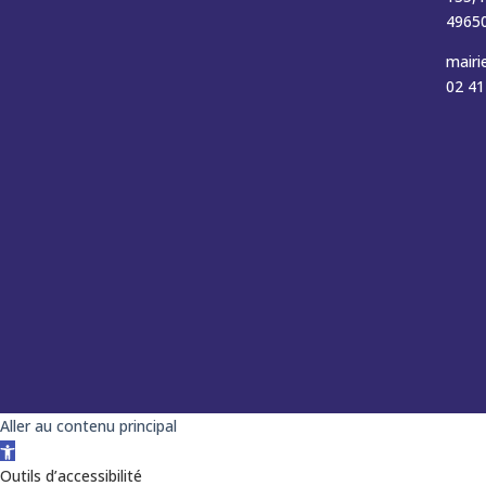
49650
mairi
02 41
Aller au contenu principal
Ouvrir la barre d’outils
Outils d’accessibilité