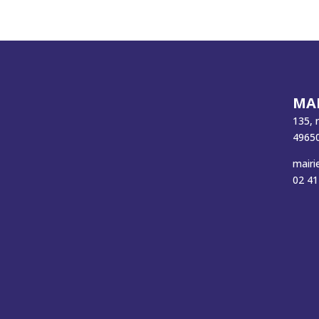
MAI
135, 
49650
mairi
02 41