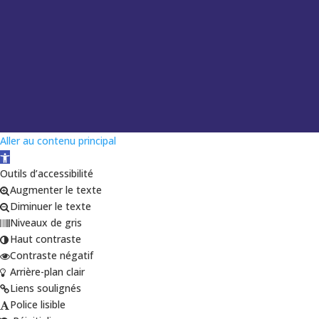
Aller au contenu principal
Ouvrir la barre d’outils
Outils d’accessibilité
Augmenter le texte
Diminuer le texte
Niveaux de gris
Haut contraste
Contraste négatif
Arrière-plan clair
Liens soulignés
Police lisible