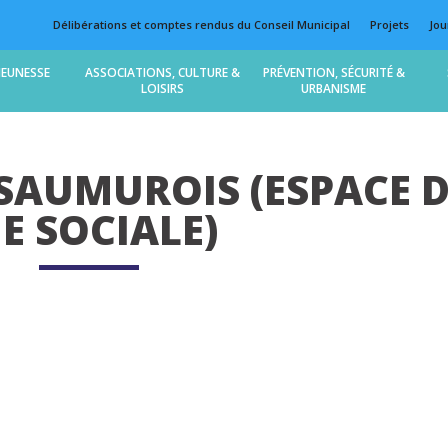
Délibérations et comptes rendus du Conseil Municipal
Projets
Jou
JEUNESSE
ASSOCIATIONS, CULTURE &
PRÉVENTION, SÉCURITÉ &
LOISIRS
URBANISME
SAUMUROIS (ESPACE 
IE SOCIALE)