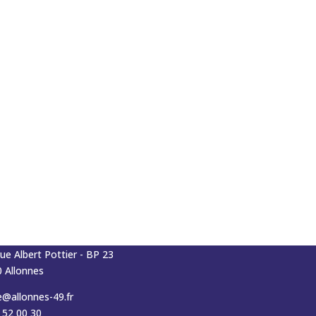
RIE D'ALLONNES
rue Albert Pottier - BP 23
 Allonnes
e@allonnes-49.fr
 52 00 30