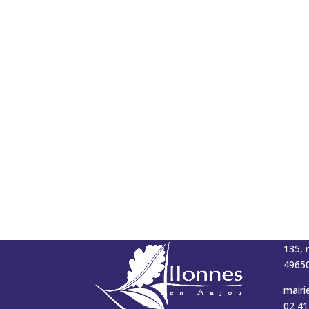
MAI
135, 
49650
mairi
02 41