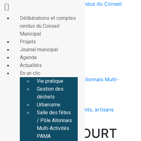
Délibérations et comptes rendus du Conseil
Municipal
Ouvrir la barre d’outils
La commune
Délibérations et comptes
Projets
rendus du Conseil
La commune
Journal municipal
Agenda
Municipal
d’Allonnes
Actualités
Projets
La Mairie
En un clic
Journal municipal
Conseil
Vie pratique
Agenda
Municipal
Gestion des déchets
Actualités
Annonce de la
Urbanisme
En un clic
Mairie
Salle des fêtes / Pôle Allonnais Multi-
Vie pratique
Le Syndicat
Activités PAMA
Gestion des
Intercommunal à
Restaurant scolaire
déchets
Vocations
Associations
Urbanisme
Multiples du
Entreprises, commerçants, artisans
Salle des fêtes
Pays Allonnais-
Tourisme
/ Pôle Allonnais
SIVM
Multi-Activités
Saumur Val de
Danielle PÉCOURT
PAMA
Loire