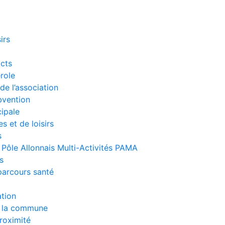
irs
acts
role
de l’association
vention
ipale
 et de loisirs
s
/ Pôle Allonnais Multi-Activités PAMA
s
 parcours santé
ation
e la commune
roximité