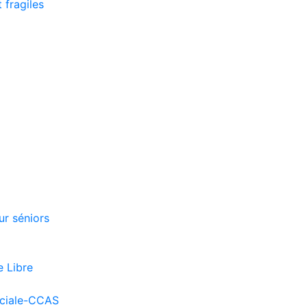
 fragiles
r séniors
e Libre
ociale-CCAS