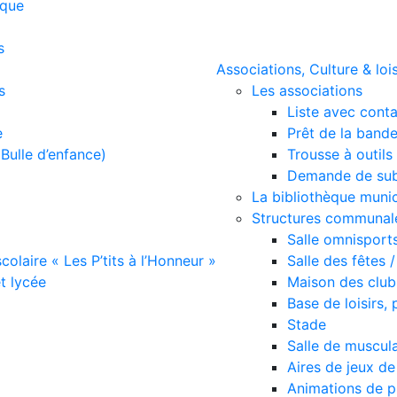
ique
s
Associations, Culture & lois
s
Les associations
Liste avec cont
e
Prêt de la bande
Bulle d’enfance)
Trousse à outils 
Demande de sub
La bibliothèque munic
Structures communales
Salle omnisport
scolaire « Les P’tits à l’Honneur »
Salle des fêtes 
et lycée
Maison des club
Base de loisirs,
Stade
Salle de muscul
Aires de jeux d
Animations de p