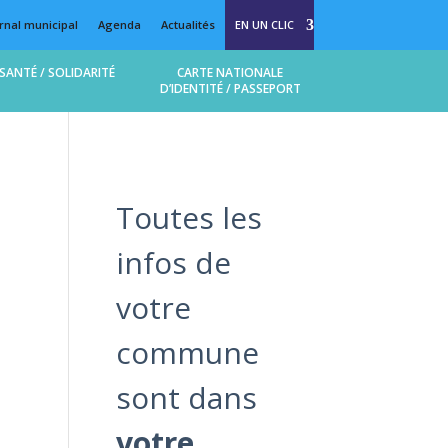
rnal municipal
Agenda
Actualités
EN UN CLIC
 (MAM Bulle d’enfance)
SANTÉ / SOLIDARITÉ
CARTE NATIONALE
D’IDENTITÉ / PASSEPORT
llège et lycée
Toutes les
infos de
votre
commune
sont dans
votre