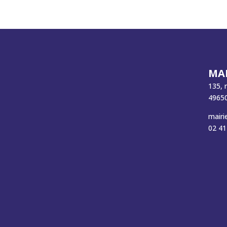
MAI
135, 
49650
mairi
02 41