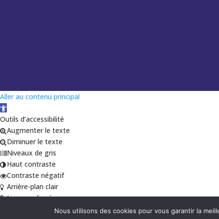
Aller au contenu principal
Ouvrir la barre d’outils
Outils d’accessibilité
Augmenter le texte
Diminuer le texte
Niveaux de gris
Haut contraste
Contraste négatif
Arrière-plan clair
Liens soulignés
Police lisible
Nous utilisons des cookies pour vous garantir la meill