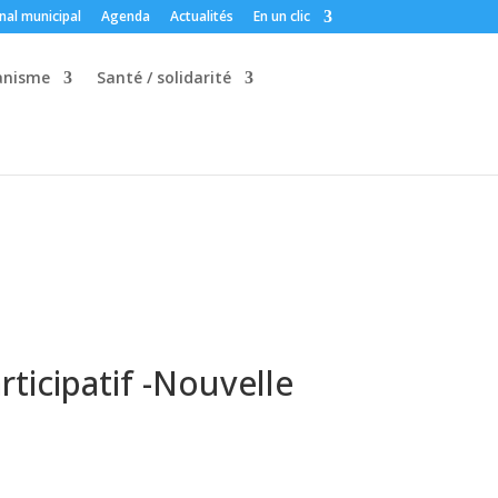
nal municipal
Agenda
Actualités
En un clic
banisme
Santé / solidarité
rticipatif -Nouvelle