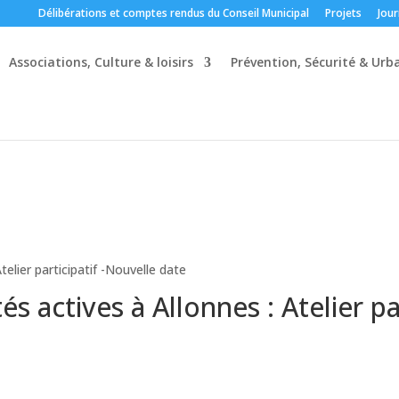
Délibérations et comptes rendus du Conseil Municipal
Projets
Jour
Associations, Culture & loisirs
Prévention, Sécurité & Ur
telier participatif -Nouvelle date
s actives à Allonnes : Atelier pa