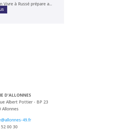
n Vivre à Russé prépare a...
lus
IE D'ALLONNES
rue Albert Pottier - BP 23
 Allonnes
e@allonnes-49.fr
 52 00 30