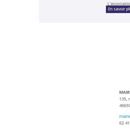
L’associatio
En savoir p
MAIR
135, 
49650
mairi
02 41