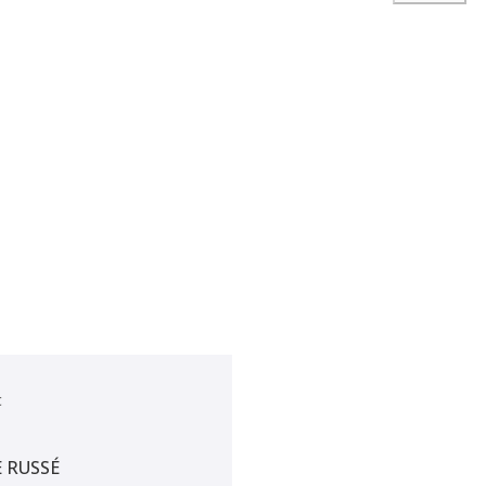
t
 RUSSÉ