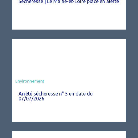
Sécheresse | Le Maine-et-Loire placé en alerte
Agriculture
Environnement
Arrêté sécheresse n° 5 en date du
07/07/2026