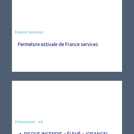
France Services
Fermeture estivale de France services
Agriculture
Arrêté
Environnement
Prévention