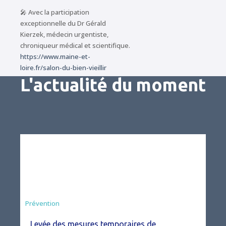
🎤 Avec la participation
exceptionnelle du Dr Gérald
Kierzek, médecin urgentiste,
chroniqueur médical et scientifique.
https://www.maine-et-
loire.fr/salon-du-bien-vieillir
L'actualité du moment
Préfecture
Prévention
Levée des mesures temporaires de