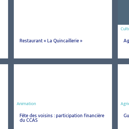
Asso
Cult
Restaurant « La Quincaillerie »
Ag
Animation
Agri
Fête des voisins : participation financière
Gu
du CCAS