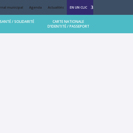
rnal municipal
Agenda
Actualités
EN UN CLIC
 (MAM Bulle d’enfance)
SANTÉ / SOLIDARITÉ
CARTE NATIONALE
D’IDENTITÉ / PASSEPORT
llège et lycée