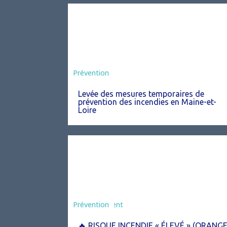
Préfecture
Prévention
Levée des mesures temporaires de
prévention des incendies en Maine-et-
Loire
Agriculture
Arrêté
Environnement
Prévention
🔥 RISQUE INCENDIE « ÉLEVÉ » (ORANGE