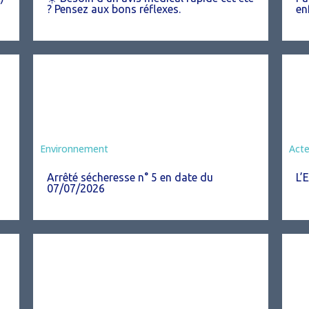

? Pensez aux bons réflexes.
en
Agriculture
Environnement
Act
Arrêté sécheresse n° 5 en date du
L’
07/07/2026