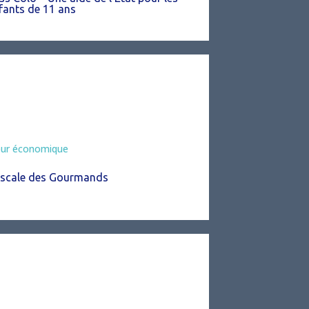
fants de 11 ans
eur économique
Escale des Gourmands