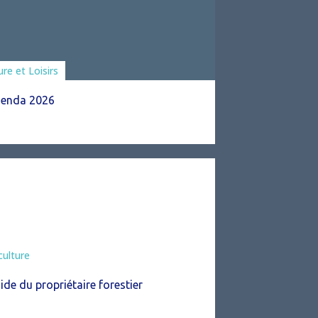
ciations
ure et Loisirs
enda 2026
culture
ide du propriétaire forestier