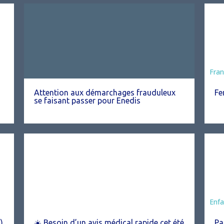
Fran
Attention aux démarchages frauduleux
Fe
se faisant passer pour Enedis
Ani
Enfa
)
☀️ Besoin d’un avis médical rapide cet été
Pa