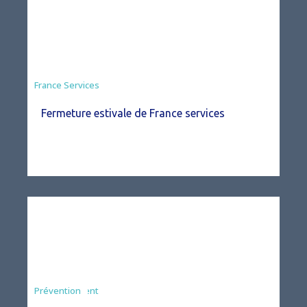
France Services
Fermeture estivale de France services
Agriculture
Arrêté
Environnement
Prévention