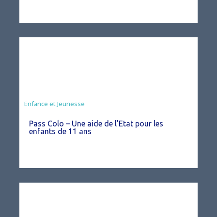
Animation
Enfance et Jeunesse
Pass Colo – Une aide de l’Etat pour les
enfants de 11 ans