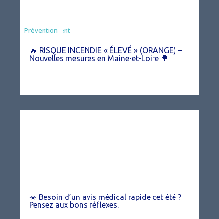
Agriculture
Arrêté
Environnement
Prévention
🔥 RISQUE INCENDIE « ÉLEVÉ » (ORANGE) –
Nouvelles mesures en Maine-et-Loire 🌳
☀️ Besoin d’un avis médical rapide cet été ?
Pensez aux bons réflexes.