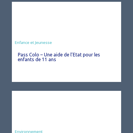
Animation
Enfance et Jeunesse
Pass Colo – Une aide de l’Etat pour les
enfants de 11 ans
Environnement