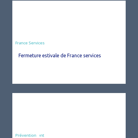
France Services
Fermeture estivale de France services
Agriculture
Arrêté
Environnement
Prévention