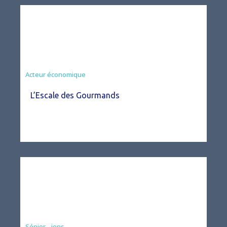
Acteur économique
L’Escale des Gourmands
Associations
Sénior