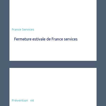
France Services
Fermeture estivale de France services
Agriculture
Arrêté
Environnement
Prévention