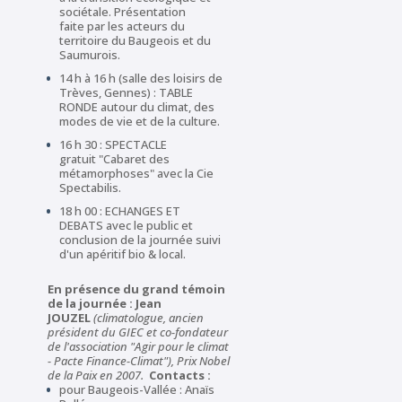
sociétale. Présentation
faite par les acteurs du
territoire du Baugeois et du
Saumurois.
14 h à 16 h (salle des loisirs de
Trèves, Gennes) : TABLE
RONDE autour du climat, des
modes de vie et de la culture.
16 h 30 : SPECTACLE
gratuit "Cabaret des
métamorphoses" avec la Cie
Spectabilis.
18 h 00 : ECHANGES ET
DEBATS avec le public et
conclusion de la journée suivi
d'un apéritif bio & local.
En présence du grand témoin
de la journée : Jean
JOUZEL
(climatologue, ancien
président du GIEC et co
-fondateur
de l'association "Agir pour le climat
- Pacte Finance-Climat"),
Prix Nobel
de la Paix en 2007.
Contacts :
pour Baugeois-Vallée : Anaïs