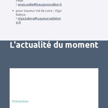
Pellé
/
anais.pelle@baugeoisvallee.fr
pour Saumur Val de Loire : Olga
Baleya
/
olga.baleya@saumurvaldeloir
e.fr
L'actualité du moment
Préfecture
Prévention