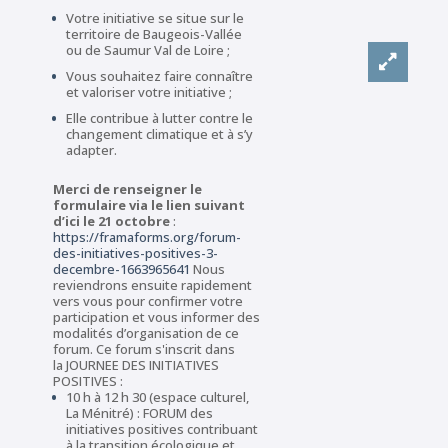
Votre initiative se situe sur le
territoire de Baugeois-Vallée
ou de Saumur Val de Loire ;
Vous souhaitez faire connaître
et valoriser votre initiative ;
Elle contribue à lutter contre le
changement climatique et à s’y
adapter.
Merci de renseigner le
formulaire via le lien suivant
d’ici le 21 octobre
:
https://framaforms.org/forum-
des-initiatives-positives-3-
decembre-1663965641
Nous
reviendrons ensuite rapidement
vers vous pour confirmer votre
participation et vous informer des
modalités d’organisation de ce
forum. Ce forum s'inscrit dans
la JOURNEE DES INITIATIVES
POSITIVES :
10 h à 12 h 30 (espace culturel,
La Ménitré) : FORUM des
initiatives positives contribuant
à la transition écologique et