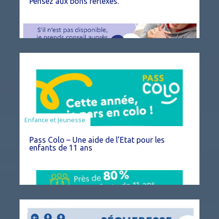
Pensez aux bons réflexes.
Animation
Enfance et Jeunesse
Pass Colo – Une aide de l’Etat pour les
enfants de 11 ans