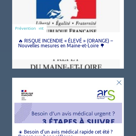
Agriculture
Arrêté
Environnement
Prévention
🔥 RISQUE INCENDIE « ÉLEVÉ » (ORANGE) –
Nouvelles mesures en Maine-et-Loire 🌳
☀️ Besoin d’un avis médical rapide cet été ?