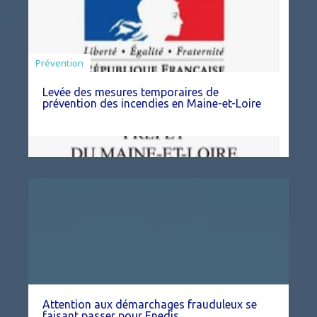
Préfecture
Prévention
Levée des mesures temporaires de
prévention des incendies en Maine-et-Loire
Attention aux démarchages frauduleux se
faisant passer pour Enedis