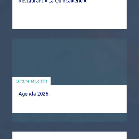
Restaurant « La Quincaillerie »
Associations
Culture et Loisirs
Agenda 2026