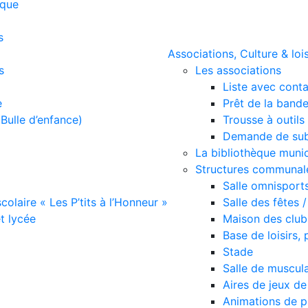
ique
s
Associations, Culture & lois
s
Les associations
Liste avec cont
e
Prêt de la bande
Bulle d’enfance)
Trousse à outils 
Demande de sub
La bibliothèque munic
Structures communales
Salle omnisport
scolaire « Les P’tits à l’Honneur »
Salle des fêtes 
et lycée
Maison des club
Base de loisirs,
Stade
Salle de muscul
Aires de jeux d
Animations de p