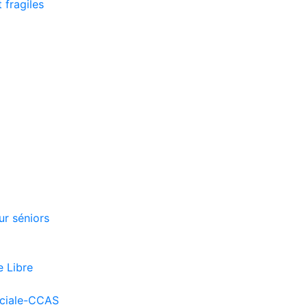
 fragiles
r séniors
e Libre
ociale-CCAS