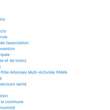
irs
acts
role
de l’association
vention
ipale
 et de loisirs
s
/ Pôle Allonnais Multi-Activités PAMA
s
 parcours santé
ation
e la commune
roximité