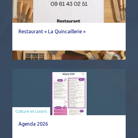
Restaurant « La Quincaillerie »
Associations
Culture et Loisirs
Agenda 2026