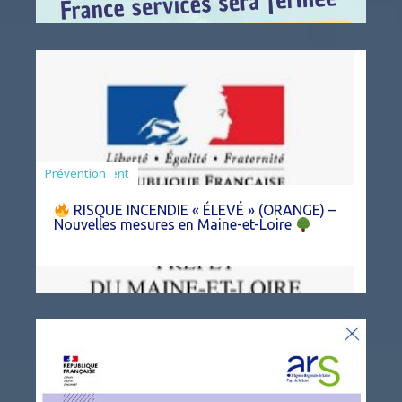
Agriculture
Arrêté
Environnement
Prévention
RISQUE INCENDIE « ÉLEVÉ » (ORANGE) –
Nouvelles mesures en Maine-et-Loire