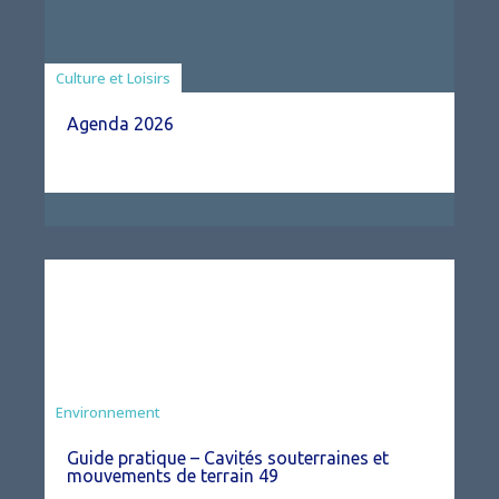
Associations
Culture et Loisirs
Agenda 2026
Environnement
Guide pratique – Cavités souterraines et
mouvements de terrain 49