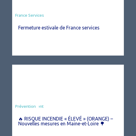
France Services
Fermeture estivale de France services
Agriculture
Arrêté
Environnement
Prévention
🔥 RISQUE INCENDIE « ÉLEVÉ » (ORANGE) –
Nouvelles mesures en Maine-et-Loire 🌳