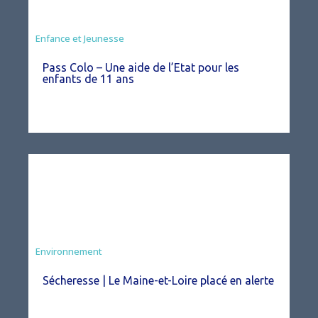
Animation
Enfance et Jeunesse
Pass Colo – Une aide de l’Etat pour les
enfants de 11 ans
Environnement
Sécheresse | Le Maine-et-Loire placé en alerte